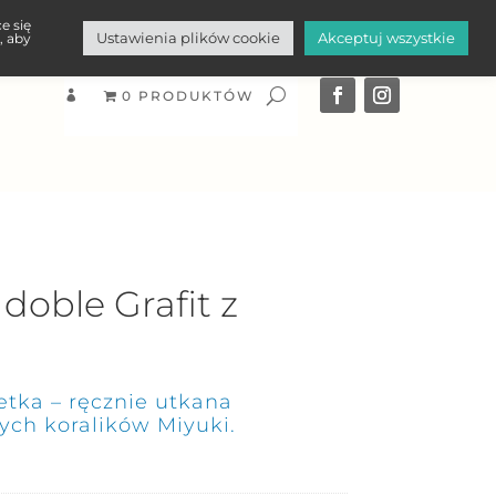
e się
Ustawienia plików cookie
Akceptuj wszystkie
, aby
0 PRODUKTÓW

doble Grafit z
tka – ręcznie utkana
ych koralików Miyuki.