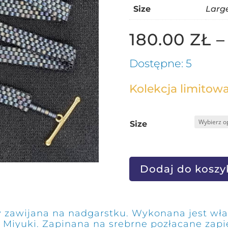
Size
Larg
180.00
ZŁ
Dostępne: 5
Kolekcja limitowa
Size
Dodaj do koszy
y zawijana na nadgarstku. Wykonana jest wła
 Miyuki. Zapinana na srebrne pozłacane zapię