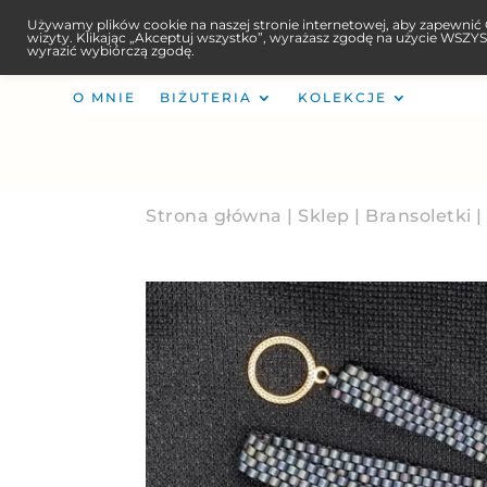
Używamy plików cookie na naszej stronie internetowej, aby zapewnić Ci
wizyty. Klikając „Akceptuj wszystko”, wyrażasz zgodę na użycie WSZY
wyrazić wybiórczą zgodę.
O MNIE
BIŻUTERIA
KOLEKCJE
Strona główna
|
Sklep
|
Bransoletki