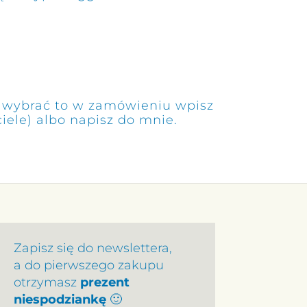
ar wybrać to w zamówieniu wpisz
ele) albo napisz do mnie.
Zapisz się do newslettera,
a do pierwszego zakupu
otrzymasz
prezent
niespodziankę
🙂