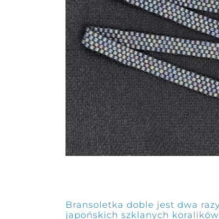
Bransoletka doble jest dwa raz
japońskich szklanych koralików