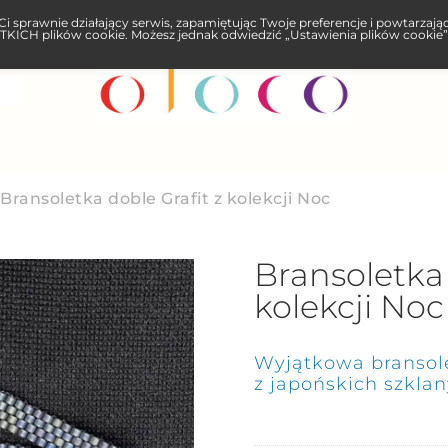
 sprawnie działający serwis, zapamiętując Twoje preferencje i powtarzając
STKICH plików cookie. Możesz jednak odwiedzić „Ustawienia plików cookie”
|
Bransoletka doble Grafit z kolekcji Noc
Bransoletka 
kolekcji Noc
Wyjątkowa bransole
z japońskich szklan